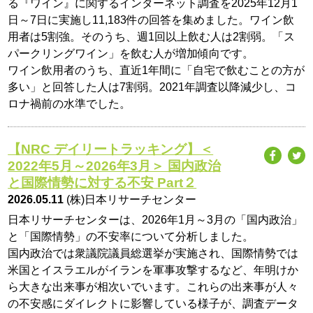
る『ワイン』に関するインターネット調査を2025年12月1
日～7日に実施し11,183件の回答を集めました。ワイン飲
用者は5割強。そのうち、週1回以上飲む人は2割弱。「ス
パークリングワイン」を飲む人が増加傾向です。
ワイン飲用者のうち、直近1年間に「自宅で飲むことの方が
多い」と回答した人は7割弱。2021年調査以降減少し、コ
ロナ禍前の水準でした。
【NRC デイリートラッキング】＜
2022年5月～2026年3月＞ 国内政治
と国際情勢に対する不安 Part２
2026.05.11
(株)日本リサーチセンター
日本リサーチセンターは、2026年1月～3月の「国内政治」
と「国際情勢」の不安率について分析しました。
国内政治では衆議院議員総選挙が実施され、国際情勢では
米国とイスラエルがイランを軍事攻撃するなど、年明けか
ら大きな出来事が相次いでいます。これらの出来事が人々
の不安感にダイレクトに影響している様子が、調査データ