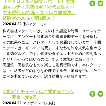
【マクロミル／調査レポート】意識
的ギルティ消費は40?60代女性もハ
マる現代人の 新・ストレス発散法。
経験者の20％が週1回以上
2026.04.22
(株)マクロミル
株式会社マクロミルは、世の中の話題や時事ニュースをテ
ーマに、アンケート調査結果や購買履歴データを分析し、
その結果をニュースレターとしてお届けしています。今回
のテーマは「ギルティ消費」、すなわち昨今人気を集める
「背徳グルメ」です。健康やダイエットのために控えるべ
きだとわかってはいるのに、あえて意識的に高カロリー・
高脂質・高糖質なものを楽しむ消費行動です。本レターで
は、生活者がどのような心理でギルティ消費を行い、そこ
に何を求めているのか、調査結果から紐解きます。
宅配ピザチェーン店に関するアンケ
ート調査（第6回）
2026.04.22
マイボイスコム(株)