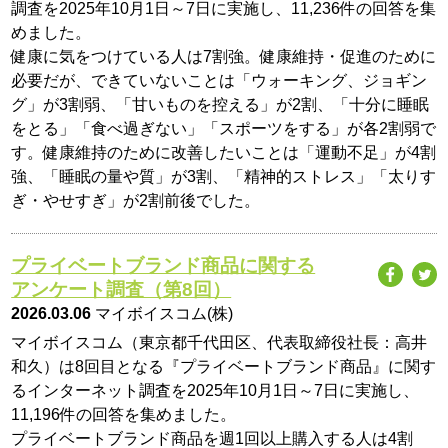
調査を2025年10月1日～7日に実施し、11,236件の回答を集
めました。
健康に気をつけている人は7割強。健康維持・促進のために
必要だが、できていないことは「ウォーキング、ジョギン
グ」が3割弱、「甘いものを控える」が2割、「十分に睡眠
をとる」「食べ過ぎない」「スポーツをする」が各2割弱で
す。健康維持のために改善したいことは「運動不足」が4割
強、「睡眠の量や質」が3割、「精神的ストレス」「太りす
ぎ・やせすぎ」が2割前後でした。
プライベートブランド商品に関する
アンケート調査（第8回）
2026.03.06
マイボイスコム(株)
マイボイスコム（東京都千代田区、代表取締役社長：高井
和久）は8回目となる『プライベートブランド商品』に関す
るインターネット調査を2025年10月1日～7日に実施し、
11,196件の回答を集めました。
プライベートブランド商品を週1回以上購入する人は4割