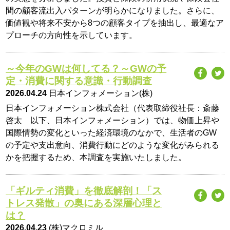
間の顧客流出入パターンが明らかになりました。さらに、
価値観や将来不安から8つの顧客タイプを抽出し、最適なア
プローチの方向性を示しています。
～今年のGWは何してる？～GWの予
定・消費に関する意識・行動調査
2026.04.24
日本インフォメーション(株)
日本インフォメーション株式会社（代表取締役社長：斎藤
啓太 以下、日本インフォメーション）では、物価上昇や
国際情勢の変化といった経済環境のなかで、生活者のGW
の予定や支出意向、消費行動にどのような変化がみられる
かを把握するため、本調査を実施いたしました。
「ギルティ消費」を徹底解剖！「ス
トレス発散」の奥にある深層心理と
は？
2026.04.23
(株)マクロミル