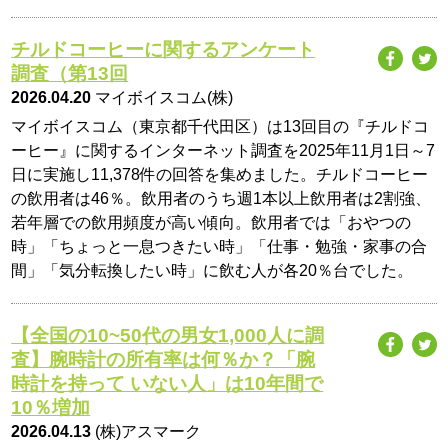
チルドコーヒーに関するアンケート
調査（第13回
2026.04.20
マイボイスコム(株)
マイボイスコム（東京都千代田区）は13回目の『チルドコ
ーヒー』に関するインターネット調査を2025年11月1日～7
日に実施し11,378件の回答を集めました。チルドコーヒー
の飲用者は46％。飲用者のうち週1本以上飲用者は2割強、
若年層での飲用頻度が高い傾向。飲用者では「おやつの
時」「ちょっと一息つきたい時」「仕事・勉強・家事の合
間」「気分転換したい時」に飲む人が各20％台でした。
【全国の10~50代の男女1,000人に調
査】腕時計の所有率は何％か？「腕
時計を持って いない人」は10年間で
10％増加
2026.04.13
(株)アスマーク