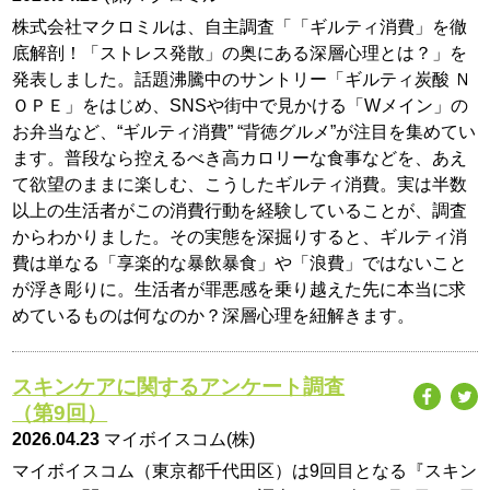
株式会社マクロミルは、自主調査「「ギルティ消費」を徹
底解剖！「ストレス発散」の奥にある深層心理とは？」を
発表しました。話題沸騰中のサントリー「ギルティ炭酸 Ｎ
ＯＰＥ」をはじめ、SNSや街中で見かける「Wメイン」の
お弁当など、“ギルティ消費” “背徳グルメ”が注目を集めてい
ます。普段なら控えるべき高カロリーな食事などを、あえ
て欲望のままに楽しむ、こうしたギルティ消費。実は半数
以上の生活者がこの消費行動を経験していることが、調査
からわかりました。その実態を深掘りすると、ギルティ消
費は単なる「享楽的な暴飲暴食」や「浪費」ではないこと
が浮き彫りに。生活者が罪悪感を乗り越えた先に本当に求
めているものは何なのか？深層心理を紐解きます。
スキンケアに関するアンケート調査
（第9回）
2026.04.23
マイボイスコム(株)
マイボイスコム（東京都千代田区）は9回目となる『スキン