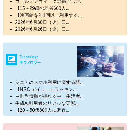
ゴールデンウィークの過ごし方...
【15～29歳の若者600人...
【映画館を年1回以上利用する...
2026年6月30日（火）日...
2026年6月26日（金）日...
シニアのスマホ利用に関する調...
【NRC デイリートラッキン...
～世界情勢が揺れる中、生活者...
生成AI利用者のリアルな実態...
【20～50代800人に調査...