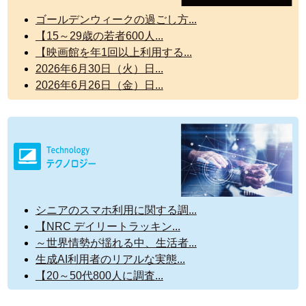
ゴールデンウィークの過ごし方...
【15～29歳の若者600人...
【映画館を年1回以上利用する...
2026年6月30日（火）日...
2026年6月26日（金）日...
シニアのスマホ利用に関する調...
【NRC デイリートラッキン...
～世界情勢が揺れる中、生活者...
生成AI利用者のリアルな実態...
【20～50代800人に調査...