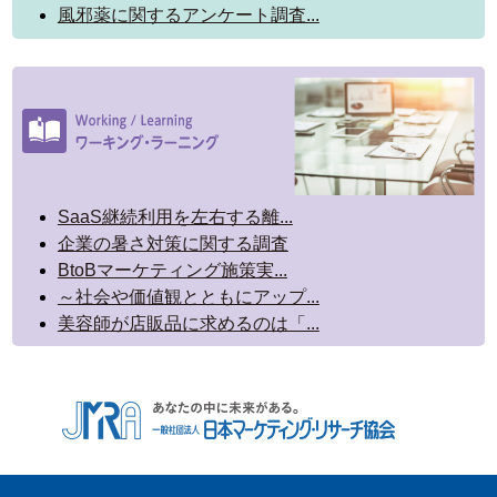
風邪薬に関するアンケート調査...
SaaS継続利用を左右する離...
企業の暑さ対策に関する調査
BtoBマーケティング施策実...
～社会や価値観とともにアップ...
美容師が店販品に求めるのは「...