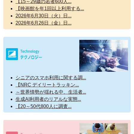
【15～29歳の若者600人...
【映画館を年1回以上利用する...
2026年6月30日（火）日...
2026年6月26日（金）日...
シニアのスマホ利用に関する調...
【NRC デイリートラッキン...
～世界情勢が揺れる中、生活者...
生成AI利用者のリアルな実態...
【20～50代800人に調査...