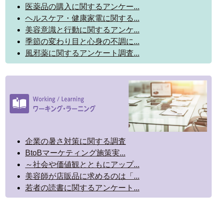
医薬品の購入に関するアンケー...
ヘルスケア・健康家電に関する...
美容意識と行動に関するアンケ...
季節の変わり目と心身の不調に...
風邪薬に関するアンケート調査...
企業の暑さ対策に関する調査
BtoBマーケティング施策実...
～社会や価値観とともにアップ...
美容師が店販品に求めるのは「...
若者の読書に関するアンケート...