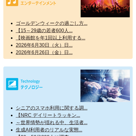
ゴールデンウィークの過ごし方...
【15～29歳の若者600人...
【映画館を年1回以上利用する...
2026年6月30日（火）日...
2026年6月26日（金）日...
シニアのスマホ利用に関する調...
【NRC デイリートラッキン...
～世界情勢が揺れる中、生活者...
生成AI利用者のリアルな実態...