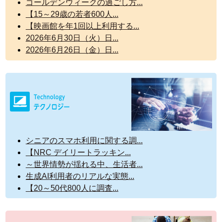
ゴールデンウィークの過ごし方...
【15～29歳の若者600人...
【映画館を年1回以上利用する...
2026年6月30日（火）日...
2026年6月26日（金）日...
シニアのスマホ利用に関する調...
【NRC デイリートラッキン...
～世界情勢が揺れる中、生活者...
生成AI利用者のリアルな実態...
【20～50代800人に調査...