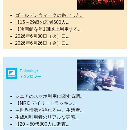
ゴールデンウィークの過ごし方...
【15～29歳の若者600人...
【映画館を年1回以上利用する...
2026年6月30日（火）日...
2026年6月26日（金）日...
シニアのスマホ利用に関する調...
【NRC デイリートラッキン...
～世界情勢が揺れる中、生活者...
生成AI利用者のリアルな実態...
【20～50代800人に調査...