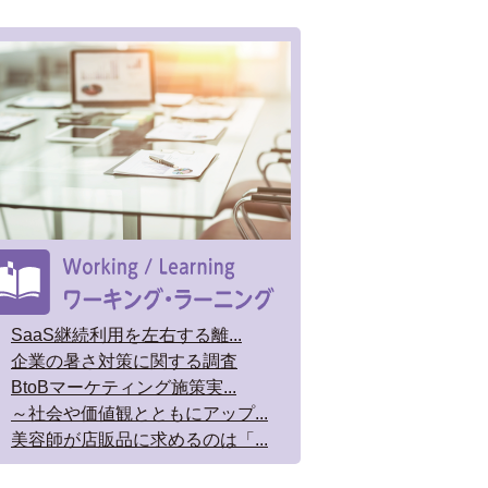
SaaS継続利用を左右する離...
企業の暑さ対策に関する調査
BtoBマーケティング施策実...
～社会や価値観とともにアップ...
美容師が店販品に求めるのは「...