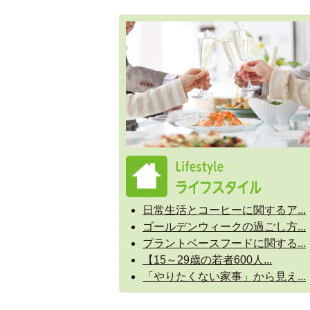
日常生活とコーヒーに関するア...
ゴールデンウィークの過ごし方...
プラントベースフードに関する...
【15～29歳の若者600人...
「やりたくない家事」から見え...